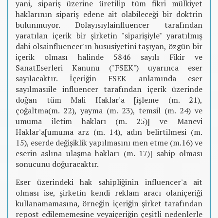
yani, sipariş üzerine üretilip tüm fikri mülkiyet
haklarının sipariş edene ait olabileceği bir doktrin
bulunmuyor. Dolayısıylainfluencer tarafından
yaratılan içerik bir şirketin "siparişiyle" yaratılmış
dahi olsainfluencer'ın hususiyetini taşıyan, özgün bir
içerik olması halinde 5846 sayılı Fikir ve
SanatEserleri Kanunu ("FSEK") uyarınca eser
sayılacaktır. İçeriğin FSEK anlamında eser
sayılmasıile influencer tarafından içerik üzerinde
doğan tüm Mali Haklar'a [işleme (m. 21),
çoğaltma(m. 22), yayma (m. 23), temsil (m. 24) ve
umuma iletim hakları (m. 25)] ve Manevi
Haklar'a[umuma arz (m. 14), adın belirtilmesi (m.
15), eserde değişiklik yapılmasını men etme (m.16) ve
eserin aslına ulaşma hakları (m. 17)] sahip olması
sonucunu doğuracaktır.
Eser üzerindeki hak sahipliğinin influencer'a ait
olması ise, şirketin kendi reklam aracı olaniçeriği
kullanamamasına, örneğin içeriğin şirket tarafından
repost edilememesine veyaiçeriğin çeşitli nedenlerle