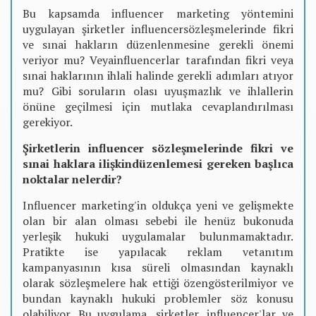
Bu kapsamda influencer marketing yöntemini
uygulayan şirketler influencersözleşmelerinde fikri
ve sınai hakların düzenlenmesine gerekli önemi
veriyor mu? Veyainfluencerlar tarafından fikri veya
sınai haklarının ihlali halinde gerekli adımları atıyor
mu? Gibi soruların olası uyuşmazlık ve ihlallerin
önüne geçilmesi için mutlaka cevaplandırılması
gerekiyor.
Şirketlerin influencer sözleşmelerinde fikri ve
sınai haklara ilişkindüzenlemesi gereken başlıca
noktalar nelerdir?
Influencer marketing'in oldukça yeni ve gelişmekte
olan bir alan olması sebebi ile henüz bukonuda
yerleşik hukuki uygulamalar bulunmamaktadır.
Pratikte ise yapılacak reklam vetanıtım
kampanyasının kısa süreli olmasından kaynaklı
olarak sözleşmelere hak ettiği özengösterilmiyor ve
bundan kaynaklı hukuki problemler söz konusu
olabiliyor. Bu uygulama, şirketler, influencer'lar ve