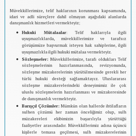
Müvekkillerimize, telif haklarının korunması kapsamında,
idari ve adli süreçlere dahil olmayan aşağıdaki alanlarda
danışmanlık hizmetleri vermekteyiz;
Hukuki Mütalaalar
: Telif haklarıyla ilgili
uyuşmazlıklarda, müvekkillerimize ve tarafsız
görüşümüze başvurmak isteyen hak sahiplerine, ilgili
uyuşmazlıkla ilgili hukuki mütalaa vermekteyiz.
Sözleşmeler:
Müvekkillerimize, tarafı oldukları Telif
sözleşmelerinin hazırlanmasında, revizyonunda,
sözleşme müzakerelerinin yürütülmesinde gerekli her
türlü hukuki desteği sağlamaktayız. Uluslararası
sözleşme müzakerelerindeki deneyimimiz ile çok
uluslu sözleşmelerin hazırlanması ve müzakeresinde
de danışmanlık vermekteyiz.
Barışçıl Çözümler:
Mümkün olan hallerde ihtilafların
sulhen çözümü her zaman önceliğimiz olup, sulh
müzakereleri ekibimizin başarılıyla yürüttüğü
faaliyetler arasındadır. Müvekkillerimiz adına üçüncü
kişilerle temasa geçilmesi, sulh müzakerelerinin