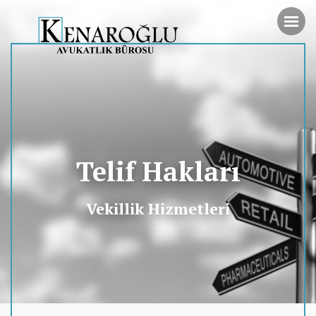
Telif Hakları
Vekillik Hizmetleri